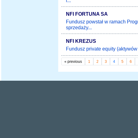
i...
NFI FORTUNA SA
Fundusz powstał w ramach Prog
sprzedaży...
NFI KREZUS
Fundusz private equity (aktywów 
«
previous
1
2
3
4
5
6