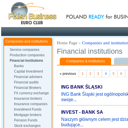
Poland ready for busines
Companies and institutions
Home Page
»
Companies and institutio
Financial institutions
Service companies
Production companies
Financial institutions
Companies & institutions
Banks
Capital Investment
«
previous
1
2
3
4
5
6
Financial advisers
Financial audits
ING BANK ŚLĄSKI
Financial Brokers
FX currency exchange
ING Bank Śląski jest ogólnopol
Insurance brokers
swoje...
Insurance companies
Investment Funds
INVEST - BANK SA
Mortgage brokers
Naszym głównym celem jest dzia
Pension Funds
budujące...
Stock exchanges