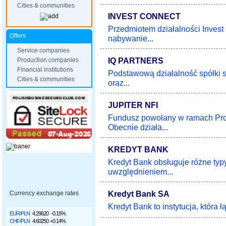
Cities & communities
INVEST CONNECT
Przedmiotem działalności Invest
Offers
nabywanie...
Service companies
IQ PARTNERS
Production companies
Financial institutions
Podstawową działalność spółki s
Cities & communities
oraz...
JUPITER NFI
Fundusz powołany w ramach Pro
Obecnie działa...
KREDYT BANK
Kredyt Bank obsługuje różne typ
uwzględnieniem...
Kredyt Bank SA
Currency exchange rates
Kredyt Bank to instytucja, która ł
EUR/PLN
4.29620
-0.15%
CHF/PLN
4.60250
+0.14%