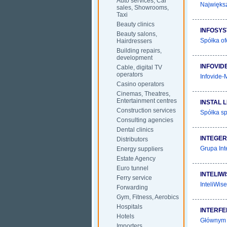
Auto services, Car
Największ
sales, Showrooms,
Taxi
Beauty clinics
INFOSY
Beauty salons,
Spółka of
Hairdressers
Building repairs,
development
INFOVID
Cable, digital TV
operators
Infovide-
Casino operators
Cinemas, Theatres,
Entertainment centres
INSTAL 
Construction services
Spółka sp
Consulting agencies
Dental clinics
INTEGER
Distributors
Grupa Inte
Energy suppliers
Estate Agency
Euro tunnel
INTELIW
Ferry service
InteliWis
Forwarding
Gym, Fitness, Aerobics
Hospitals
INTERFE
Hotels
Głównym p
Importers