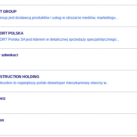
T GROUP
Group jest dostawcą produktów i usług w obszarze mediów, marketingu...
PORT POLSKA
T Polska SA jest liderem w detalicznej sprzedaży specjalistycznego...
r adwokaci
NSTRUCTION HOLDING
truction to największy polski deweloper mieszkaniowy obecny w...
etz
ion