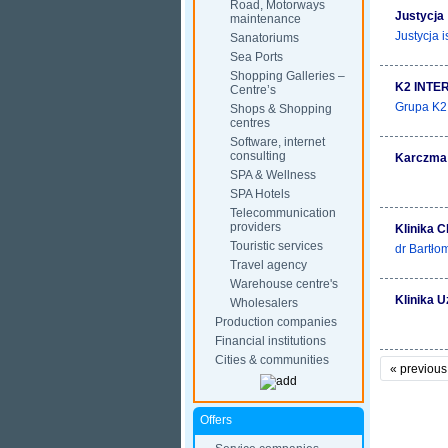
Road, Motorways
Justycja
maintenance
Justycja i
Sanatoriums
Sea Ports
Shopping Galleries –
K2 INTE
Centre’s
Grupa K2 
Shops & Shopping
centres
Software, internet
consulting
Karczma
SPA & Wellness
SPA Hotels
Telecommunication
providers
Klinika C
Touristic services
dr Bartło
Travel agency
Warehouse centre's
Klinika 
Wholesalers
Production companies
Financial institutions
Cities & communities
«
previous
Offers