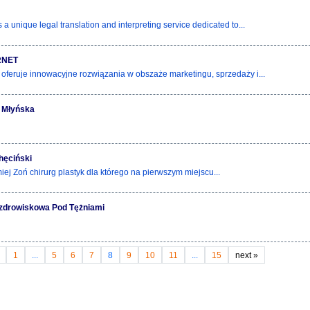
s a unique legal translation and interpreting service dedicated to...
RNET
oferuje innowacyjne rozwiązania w obszaże marketingu, sprzedaży i...
 Młyńska
hęciński
miej Zoń chirurg plastyk dla którego na pierwszym miejscu...
Uzdrowiskowa Pod Tężniami
1
...
5
6
7
8
9
10
11
...
15
next
»