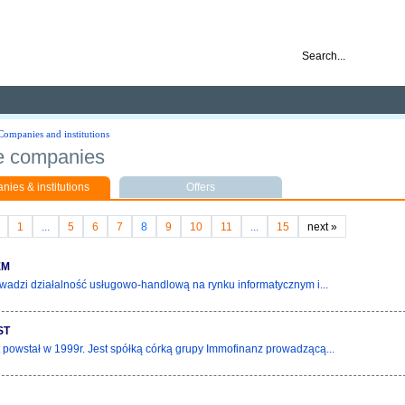
nd ready for business
Companies and institutions
e companies
ies & institutions
Offers
1
...
5
6
7
8
9
10
11
...
15
next
»
EM
wadzi działalność usługowo-handlową na rynku informatycznym i...
ST
powstał w 1999r. Jest spółką córką grupy Immofinanz prowadzącą...