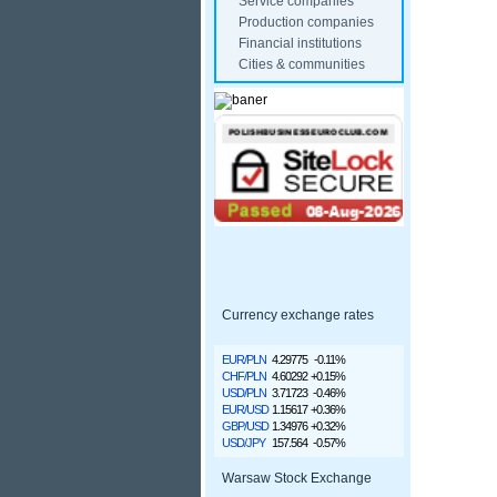
Service companies
Production companies
Financial institutions
Cities & communities
Currency exchange rates
EUR/PLN
4.29775
-0.11%
CHF/PLN
4.60292
+0.15%
USD/PLN
3.71723
-0.46%
EUR/USD
1.15617
+0.36%
GBP/USD
1.34976
+0.32%
USD/JPY
157.564
-0.57%
Warsaw Stock Exchange