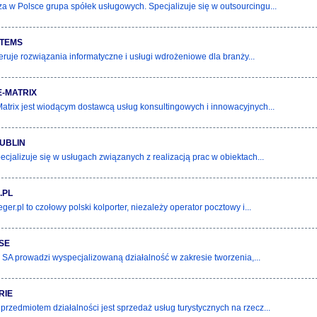
a w Polsce grupa spółek usługowych. Specjalizuje się w outsourcingu...
STEMS
eruje rozwiązania informatyczne i usługi wdrożeniowe dla branży...
E-MATRIX
Matrix jest wiodącym dostawcą usług konsultingowych i innowacyjnych...
LUBLIN
ecjalizuje się w usługach związanych z realizacją prac w obiektach...
.PL
ger.pl to czołowy polski kolporter, niezależy operator pocztowy i...
ISE
e SA prowadzi wyspecjalizowaną działalność w zakresie tworzenia,...
RIE
rzedmiotem działalności jest sprzedaż usług turystycznych na rzecz...