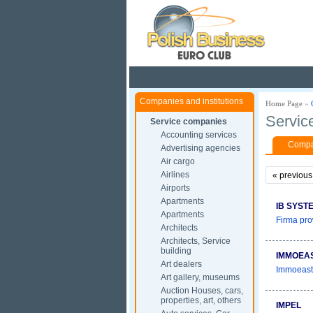
Pola
Companies and institutions
Home Page
»
Servic
Service companies
Accounting services
Compan
Advertising agencies
Air cargo
Airlines
«
previous
Airports
Apartments
IB SYST
Apartments
Firma pro
Architects
Architects, Service
building
IMMOEA
Art dealers
Immoeast 
Art gallery, museums
Auction Houses, cars,
properties, art, others
IMPEL