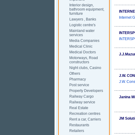
Interior design,
bathroom equipment,
INTERNE
furniture
Internet 
Lawyers , Banks
Logistic centre's
Mainland water
INTERS
services
INTERSPOR
Media Companies
Medical Clinic
Medical Doctors
J.J.Mazu
Motorways, Road
constructors
Night clubs, Casino
Others
J.W. CO
Pharmacy
J.W. Cons
Post service
Property Developers
Railway Cargo
Janina Mi
Railway service
Real Estate
Recreation centres
JM Solut
Rent a car, Carriers
Restaurants
Retailers