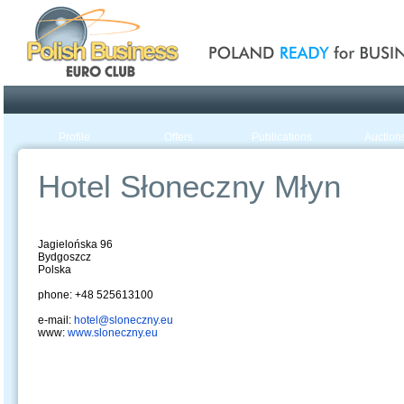
Poland ready for busines
Profile
Offers
Publications
Auction
Hotel Słoneczny Młyn
Jagielońska 96
Bydgoszcz
Polska
phone: +48 525613100
e-mail:
hotel@sloneczny.eu
www:
www.sloneczny.eu