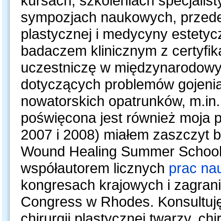
kursach, szkoleniach specjalis
sympozjach naukowych, przede 
plastycznej i medycyny estety
badaczem klinicznym z certyfik
uczestniczę w międzynarodowy
dotyczących problemów gojenia
nowatorskich opatrunków, m.in.
poświęcona jest również moja p
2007 i 2008) miałem zaszczyt 
Wound Healing Summer School,
współautorem licznych
prac na
kongresach krajowych i zagra
Congress w Rhodes. Konsultuję
chirurgii plastycznej twarzy, chir