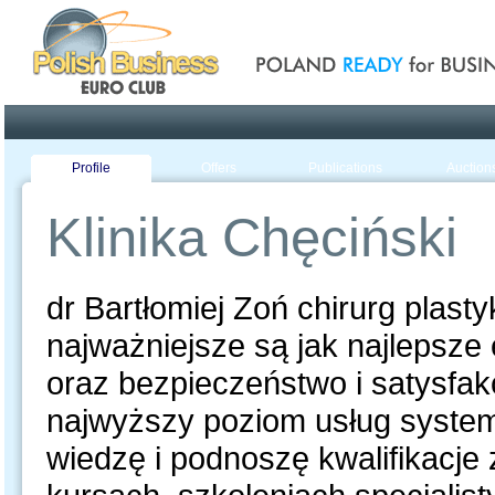
Poland ready for busines
Profile
Offers
Publications
Auction
Klinika Chęciński
dr Bartłomiej Zoń chirurg plast
najważniejsze są jak najlepsz
oraz bezpieczeństwo i satysfak
najwyższy poziom usług system
wiedzę i podnoszę kwalifikacj