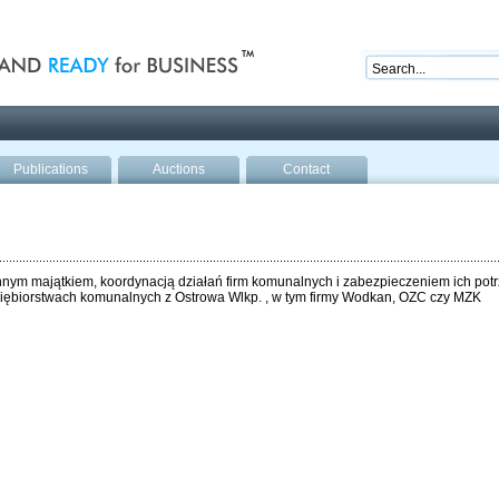
nd ready for business
Publications
Auctions
Contact
ym majątkiem, koordynacją działań firm komunalnych i zabezpieczeniem ich potrz
dsiębiorstwach komunalnych z Ostrowa Wlkp. , w tym firmy Wodkan, OZC czy MZK