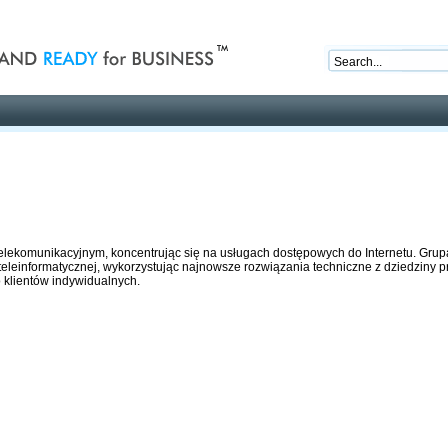
nd ready for business
Publications
Auctions
Contact
telekomunikacyjnym, koncentrując się na usługach dostępowych do Internetu. Gru
teleinformatycznej, wykorzystując najnowsze rozwiązania techniczne z dziedziny p
 klientów indywidualnych.