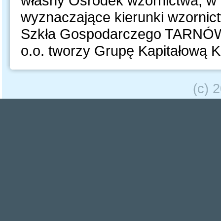
własny Ośrodek wzornictwa, w 
wyznaczające kierunki wzorni
Szkła Gospodarczego TARNÓW S
o.o. tworzy Grupę Kapitałową
(c) 