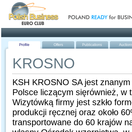
Poland ready for busines
Profile
Offers
Publications
Auction
KROSNO
KSH KROSNO SA jest znanym 
Polsce liczącym sięrównież, w 
Wizytówką firmy jest szkło fo
produkcji ręcznej oraz około 6
transportowane do 60 krajów 