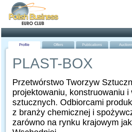
Poland ready for busines
Profile
Offers
Publications
Auction
PLAST-BOX
Przetwórstwo Tworzyw Sztuczny
projektowaniu, konstruowaniu 
sztucznych. Odbiorcami produk
z branży chemicznej i spożywcz
zarówno na rynku krajowym jak 