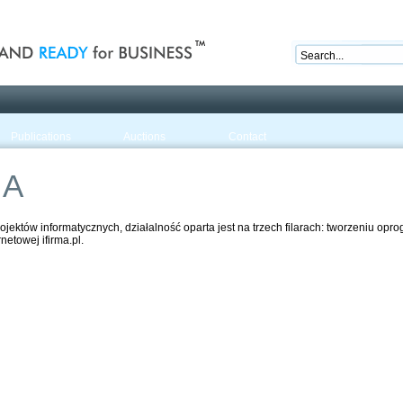
nd ready for business
Publications
Auctions
Contact
IA
jektów informatycznych, działalność oparta jest na trzech filarach: tworzeniu opro
netowej ifirma.pl.