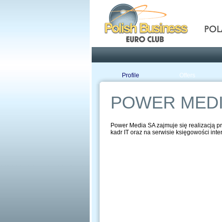
Pola
Profile
Offers
POWER MED
Power Media SA zajmuje się realizacją pro
kadr IT oraz na serwisie księgowości inter