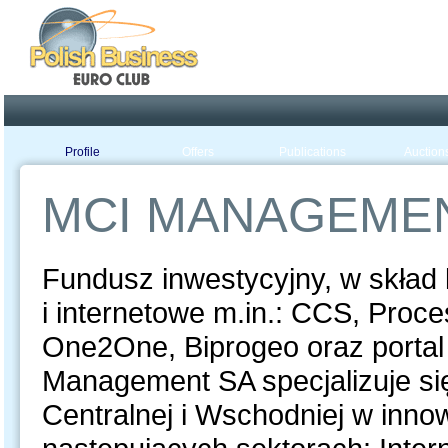
Poland ready for busines
Profile
Offers
Publications
Auction
MCI MANAGEME
Fundusz inwestycyjny, w skład
i internetowe m.in.: CCS, Proc
One2One, Biprogeo oraz portal 
Management SA specjalizuje si
Centralnej i Wschodniej w innow