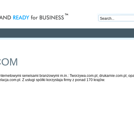
nd ready for business
Publications
Auctions
Contact
COM
ernetowymi serwisami branżowymi m.in.: Tworzywa.com.pl, drukarnie.com.pl, opa
lacja.com.pl. Z usługi spółki korzystaja firmy z ponad 170 krajów.