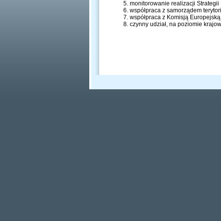
monitorowanie realizacji Strateg
współpraca z samorządem terytori
współpraca z Komisją Europejską, 
czynny udział, na poziomie krajowy