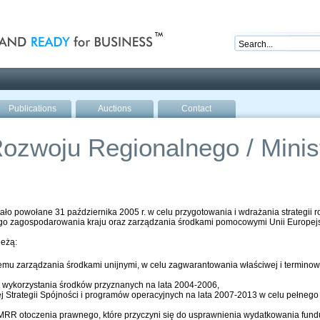
nd ready for business
Publications
Auctions
Contact
ozwoju Regionalnego / Minist
ło powołane 31 października 2005 r. w celu przygotowania i wdrażania strategii 
go zagospodarowania kraju oraz zarządzania środkami pomocowymi Unii Europejs
leżą:
emu zarządzania środkami unijnymi, w celu zagwarantowania właściwej i terminow
 wykorzystania środków przyznanych na lata 2004-2006,
Strategii Spójności i programów operacyjnych na lata 2007-2013 w celu pełnego
MRR otoczenia prawnego, które przyczyni się do usprawnienia wydatkowania fund