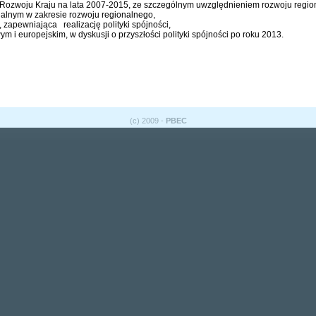
ii Rozwoju Kraju na lata 2007-2015, ze szczególnym uwzględnieniem rozwoju regio
alnym w zakresie rozwoju regionalnego,
zapewniająca realizację polityki spójności,
m i europejskim, w dyskusji o przyszłości polityki spójności po roku 2013.
(c) 2009 -
PBEC