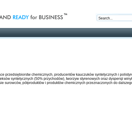
nd ready for business
Publications
Auctions
Contact
ce przedsiębiorstw chemicznych, producentów kauczuków syntetycznych i polistyre
teksów syntetycznych (50% przychodów), tworzyw styrenowych oraz dyspersji winylo
sie surowców, półproduktów i produktów chemicznych przeznaczonych do dalszego 