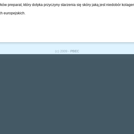
ów preparat, który dotyka przyczyny starzenia się skóry jaką jest niedobór kolage
h europejskich.
(c) 2009 -
PBEC