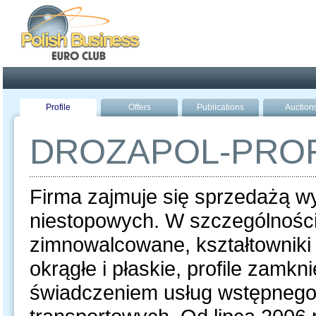
Poland ready for busines
Profile
Offers
Publications
Auction
DROZAPOL-PROF
Firma zajmuje się sprzedażą wy
niestopowych. W szczególności 
zimnowalcowane, kształtowniki
okrągłe i płaskie, profile zamkn
świadczeniem usług wstępnego p