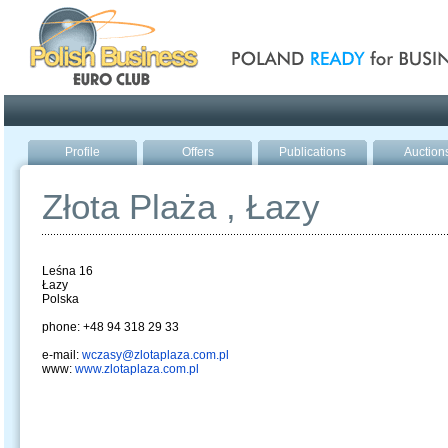
Poland ready for busines
Profile
Offers
Publications
Auction
Złota Plaża , Łazy
Leśna 16
Łazy
Polska
phone: +48 94 318 29 33
e-mail:
wczasy@zlotaplaza.com.pl
www:
www.zlotaplaza.com.pl