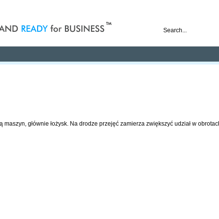
nd ready for business
Publications
Auctions
Contact
ją maszyn, głównie łożysk. Na drodze przejęć zamierza zwiększyć udział w obrotac