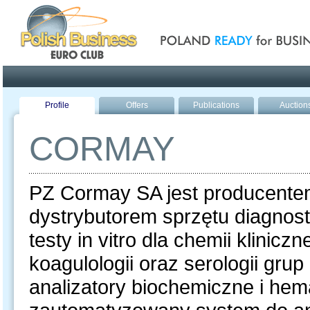
Poland ready for busines
Profile
Offers
Publications
Auction
CORMAY
PZ Cormay SA jest producente
dystrybutorem sprzętu diagnost
testy in vitro dla chemii kliniczn
koagulologii oraz serologii gru
analizatory biochemiczne i hema