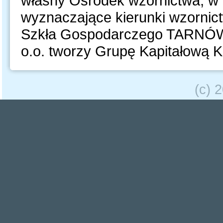
własny Ośrodek wzornictwa, w 
wyznaczające kierunki wzorni
Szkła Gospodarczego TARNÓW S
o.o. tworzy Grupę Kapitałową
(c) 