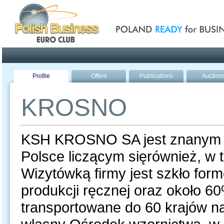
Poland ready for busines
Profile
Offers
Publications
Auction
KROSNO
KSH KROSNO SA jest znanym 
Polsce liczącym sięrównież, w 
Wizytówką firmy jest szkło fo
produkcji ręcznej oraz około 6
transportowane do 60 krajów 