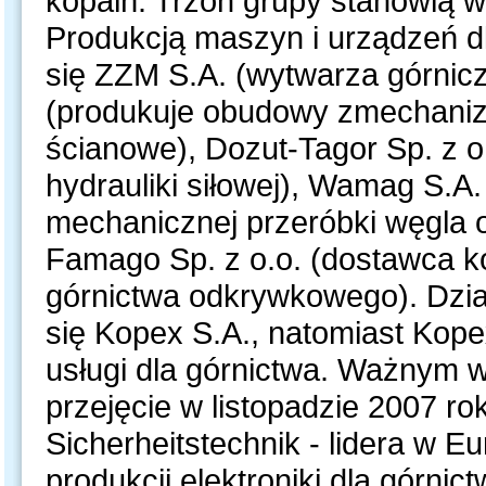
kopalń. Trzon grupy stanowią w
Produkcją maszyn i urządzeń 
się ZZM S.A. (wytwarza górnic
(produkuje obudowy zmechanizo
ścianowe), Dozut-Tagor Sp. z o
hydrauliki siłowej), Wamag S.A
mechanicznej przeróbki węgla 
Famago Sp. z o.o. (dostawca 
górnictwa odkrywkowego). Dzia
się Kopex S.A., natomiast Kop
usługi dla górnictwa. Ważnym w
przejęcie w listopadzie 2007 ro
Sicherheitstechnik - lidera w E
produkcji elektroniki dla górni