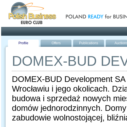
Poland ready for busines
Profile
Offers
Publications
Auction
DOMEX-BUD DE
DOMEX-BUD Development SA d
Wrocławiu i jego okolicach. Dz
budowa i sprzedaż nowych mie
domów jednorodzinnych. Domy 
zabudowie wolnostojącej, bliźni