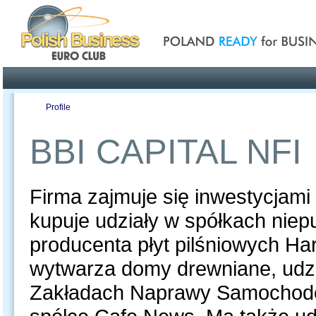
Poland ready for busines
Profile
Offers
Publications
Auction
BBI CAPITAL NFI
Firma zajmuje się inwestycjami t
kupuje udziały w spółkach niepu
producenta płyt pilśniowych Ha
wytwarza domy drewniane, udzia
Zakładach Naprawy Samochodów