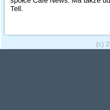
spółce Cafe News. Ma także udz
Tell.
(c) 