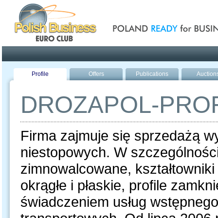
Poland ready for busines
Profile
Offers
Publications
Auction
DROZAPOL-PROF
Firma zajmuje się sprzedażą wy
niestopowych. W szczególności 
zimnowalcowane, kształtowniki
okrągłe i płaskie, profile zamkn
świadczeniem usług wstępnego p