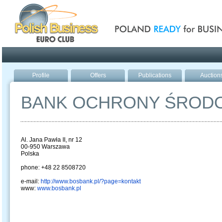
Poland ready for busines
Profile
Offers
Publications
Auction
BANK OCHRONY ŚRODO
Al. Jana Pawła II, nr 12
00-950 Warszawa
Polska
phone: +48 22 8508720
e-mail:
http://www.bosbank.pl/?page=kontakt
www:
www.bosbank.pl