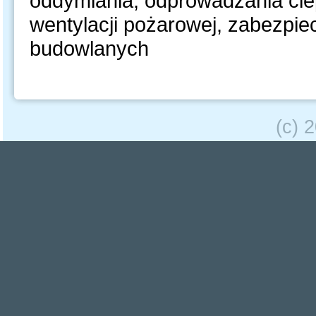
oddymiania, odprowadzania cie
wentylacji pożarowej, zabezpie
budowlanych
(c) 