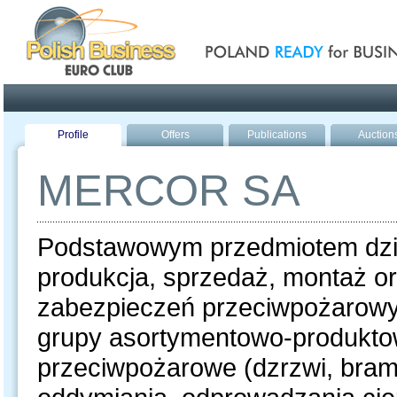
Poland ready for busines
Profile
Offers
Publications
Auction
MERCOR SA
Podstawowym przedmiotem działal
produkcja, sprzedaż, montaż o
zabezpieczeń przeciwpożarowyc
grupy asortymentowo-produktow
przeciwpożarowe (dzrzwi, bramy