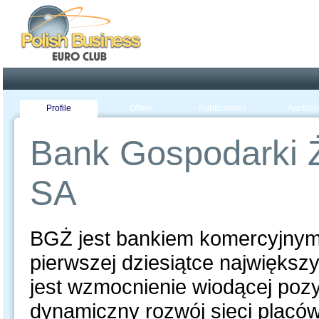
Poland ready for busines
Profile
Offers
Publications
Auction
Bank Gospodarki 
SA
BGŻ jest bankiem komercyjnym,
pierwszej dziesiątce najwięks
jest wzmocnienie wiodącej poz
dynamiczny rozwój sieci placó