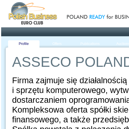
Poland ready for busines
Profile
Offers
Publications
Auction
ASSECO POLAN
Firma zajmuje się działalnośc
i sprzętu komputerowego, wyt
dostarczaniem oprogramowania
Kompleksowa oferta spółki ski
finansowego, a także przedsiębio