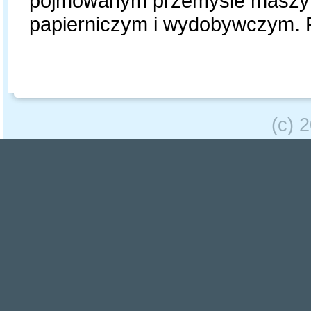
pojmowanym przemyśle maszyn
papierniczym i wydobywczym. P
(c) 