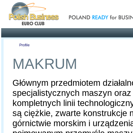
Poland ready for busines
Profile
Offers
Publications
Auction
MAKRUM
Głównym przedmiotem działalno
specjalistycznych maszyn oraz 
kompletnych linii technologicz
są ciężkie, zwarte konstrukcj
górnictwie morskim i urządzen