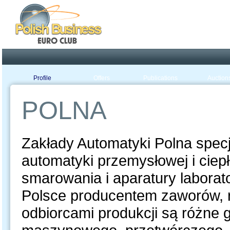
Poland ready for busines
Profile
Offers
Publications
Auction
POLNA
Zakłady Automatyki Polna specj
automatyki przemysłowej i ciep
smarowania i aparatury laborat
Polsce producentem zaworów, r
odbiorcami produkcji są różne 