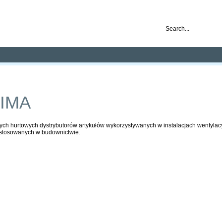
nd ready for business
Publications
Auctions
Contact
IMA
ych hurtowych dystrybutorów artykułów wykorzystywanych w instalacjach wentylac
stosowanych w budownictwie.