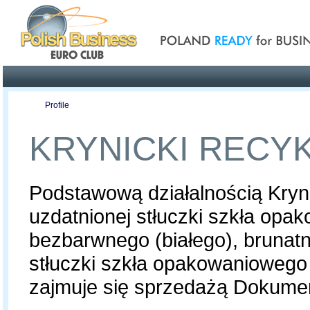
Poland ready for busines
Profile
Offers
Publications
Auction
KRYNICKI RECY
Podstawową działalnością Kryni
uzdatnionej stłuczki szkła op
bezbarwnego (białego), brunatn
stłuczki szkła opakowaniowego
zajmuje się sprzedażą Dokumen