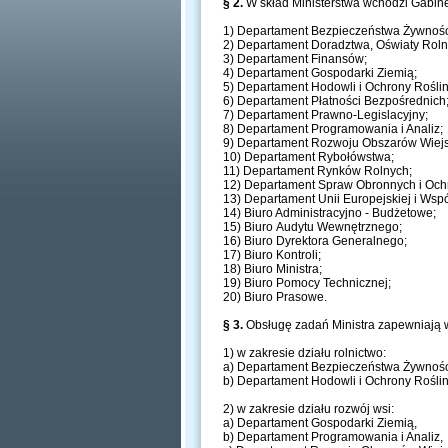
§ 2.
W skład Ministerstwa wchodzi Gabinet
1) Departament Bezpieczeństwa Żywności 
2) Departament Doradztwa, Oświaty Rolni
3) Departament Finansów;
4) Departament Gospodarki Ziemią;
5) Departament Hodowli i Ochrony Roślin
6) Departament Płatności Bezpośrednich
7) Departament Prawno-Legislacyjny;
8) Departament Programowania i Analiz;
9) Departament Rozwoju Obszarów Wiejs
10) Departament Rybołówstwa;
11) Departament Rynków Rolnych;
12) Departament Spraw Obronnych i Ochr
13) Departament Unii Europejskiej i Wsp
14) Biuro Administracyjno - Budżetowe;
15) Biuro Audytu Wewnętrznego;
16) Biuro Dyrektora Generalnego;
17) Biuro Kontroli;
18) Biuro Ministra;
19) Biuro Pomocy Technicznej;
20) Biuro Prasowe.
§ 3.
Obsługę zadań Ministra zapewniają w
1) w zakresie działu rolnictwo:
a) Departament Bezpieczeństwa Żywności 
b) Departament Hodowli i Ochrony Rośli
2) w zakresie działu rozwój wsi:
a) Departament Gospodarki Ziemią,
b) Departament Programowania i Analiz,