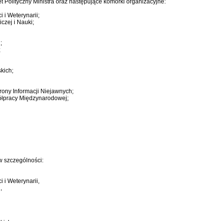
 Polityczny Ministra oraz następujące komórki organizacyjne:
i Weterynarii;
czej i Nauki;
;
;
kich;
ony Informacji Niejawnych;
ółpracy Międzynarodowej;
 szczególności:
i Weterynarii,
n,