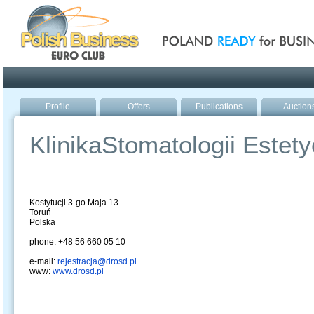
Poland ready for busines
Profile
Offers
Publications
Auction
KlinikaStomatologii Estety
Kostytucji 3-go Maja 13
Toruń
Polska
phone: +48 56 660 05 10
e-mail:
rejestracja@drosd.pl
www:
www.drosd.pl