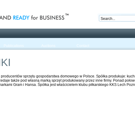
nd ready for business
Publications
Auctions
Contact
KI
h producentów sprzętu gospodarstwa domowego w Polsce. Spółka produkuje: kuchni
zedaje także pod własną marką sprzęt produkowany przez inne firmy. Ponad połowę
arkami Gram i Hansa. Spółka jest właścicielem klubu piłkarskiego KKS Lech Pozn