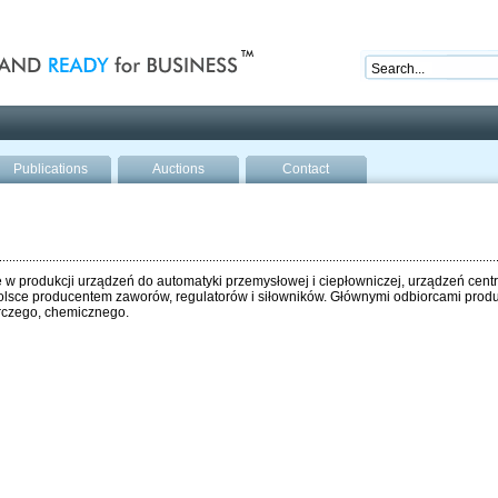
nd ready for business
Publications
Auctions
Contact
ę w produkcji urządzeń do automatyki przemysłowej i ciepłowniczej, urządzeń cen
Polsce producentem zaworów, regulatorów i siłowników. Głównymi odbiorcami produk
czego, chemicznego.