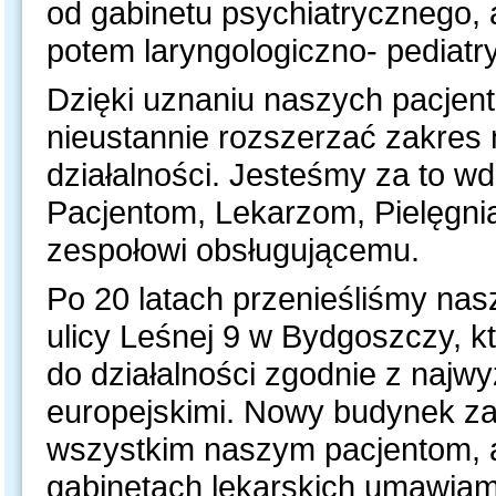
od gabinetu psychiatrycznego, 
potem laryngologiczno- pediatr
Dzięki uznaniu naszych pacjen
nieustannie rozszerzać zakres 
działalności. Jesteśmy za to w
Pacjentom, Lekarzom, Pielęgni
zespołowi obsługującemu.
Po 20 latach przenieśliśmy nas
ulicy Leśnej 9 w Bydgoszczy, k
do działalności zgodnie z najw
europejskimi. Nowy budynek z
wszystkim naszym pacjentom, a
gabinetach lekarskich umawiam