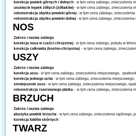
korekcja powiek górnych i dolnych
- w tym cena zabiegu, znieczulenia m
usunięcie kępek żółtych (żółtaków)
- w tym cena zabiegu, znieczulenia m
rekonstrukcja ubytku powieki górnej
- w tym cena zabiegu, znieczuleni
rekonstrukcja ubytku powieki dolnej
- w tym cena zabiegu, znieczulenia 
NOS
Zakres i nazwa zabiegu
korekcja nosa w części chrzęstnej
- w tym cena zabiegu, pobytu w klinic
korekcja całkowita (kostno-chrzęstna)
- w tym cena zabiegu, znieczuleni
USZY
Zakres i nazwa zabiegu
korekcja uszu
- w tym cena zabiegu, znieczulenia miejscowego, opatrunkó
korekcja jednego ucha
- w tym cena zabiegu, znieczulenia miejscowego, 
zmniejszenie uszu
- w tym cena zabiegu, znieczulenia miejscowego, opat
rekonstrukcja rozerwanego płatka
- w tym cena zabiegu, znieczulenia m
BRZUCH
Zakres i nazwa zabiegu
plastyka powłok brzucha
- w tym cena zabiegu, znieczulenia ogólnego, pob
korekcja fałdów skórnych
TWARZ