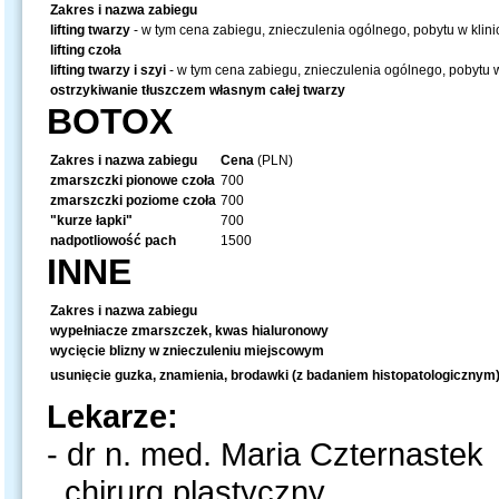
Zakres i nazwa zabiegu
lifting twarzy
- w tym cena zabiegu, znieczulenia ogólnego, pobytu w klinic
lifting czoła
lifting twarzy i szyi
- w tym cena zabiegu, znieczulenia ogólnego, pobytu w 
ostrzykiwanie tłuszczem własnym całej twarzy
BOTOX
Zakres i nazwa zabiegu
Cena
(PLN)
zmarszczki pionowe czoła
700
zmarszczki poziome czoła
700
"kurze łapki"
700
nadpotliowość pach
1500
INNE
Zakres i nazwa zabiegu
wypełniacze zmarszczek, kwas hialuronowy
wycięcie blizny w znieczuleniu miejscowym
usunięcie guzka, znamienia, brodawki (z badaniem histopatologicznym)
Lekarze:
- dr n. med. Maria Czternastek
chirurg plastyczny