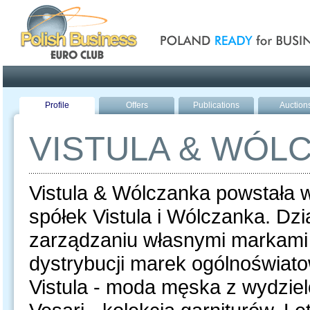
Poland ready for busines
Profile
Offers
Publications
Auction
VISTULA & WÓL
Vistula & Wólczanka powstała 
spółek Vistula i Wólczanka. Dzi
zarządzaniu własnymi markami 
dystrybucji marek ogólnoświato
Vistula - moda męska z wydzielo