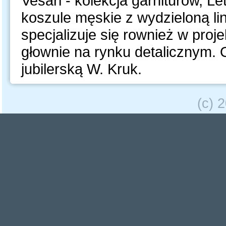
Vesari - kolekcja garniturów, L
koszule męskie z wydzieloną li
specjalizuje się rownież w proj
głownie na rynku detalicznym. O
jubilerską W. Kruk.
(c) 