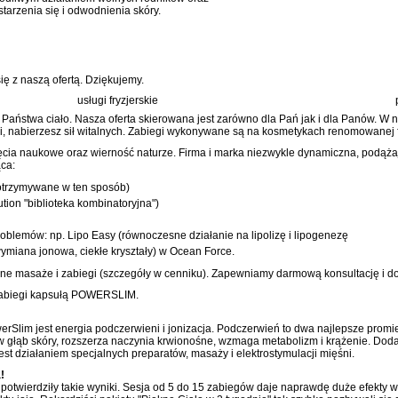
tarzenia się i odwodnienia skóry.
 z naszą ofertą. Dziękujemy.
usługi fryzjerskie
ństwa ciało. Nasza oferta skierowana jest zarówno dla Pań jak i dla Panów. W na
agi, nabierzesz sił witalnych. Zabiegi wykonywane są na kosmetykach renomowanej 
ięcia naukowe oraz wierność naturze. Firma i marka niezwykle dynamiczna, podąż
ca:
 otrzymywane w ten sposób)
tion "biblioteka kombinatoryjna")
blemów: np. Lipo Easy (równoczesne działanie na lipolizę i lipogenezę
ymiana jonowa, ciekłe kryształy) w Ocean Force.
zne masaże i zabiegi (szczegóły w cenniku). Zapewniamy darmową konsultację i 
zabiegi kapsułą POWERSLIM.
rSlim jest energia podczerwieni i jonizacja. Podczerwień to dwa najlepsze promie
w głąb skóry, rozszerza naczynia krwionośne, wzmaga metabolizm i krążenie. Dodat
est działaniem specjalnych preparatów, masaży i elektrostymulacji mięśni.
!
otwierdziły takie wyniki. Sesja od 5 do 15 zabiegów daje naprawdę duże efekty w