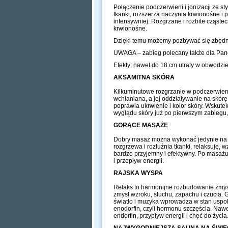
Połączenie podczerwieni i jonizacji ze s
tkanki, rozszerza naczynia krwionośne i 
intensywniej. Rozgrzane i rozbite cząstec
krwionośne.
Dzięki temu możemy pozbywać się zbędny
UWAGA – zabieg polecany także dla Panów
Efekty: nawet do 18 cm utraty w obwodzie 
AKSAMITNA SKÓRA
Kilkuminutowe rozgrzanie w podczerwien
wchłaniana, a jej oddziaływanie na skórę
poprawia ukrwienie i kolor skóry. Wskute
wyglądu skóry już po pierwszym zabiegu, 
GORĄCE MASAŻE
Dobry masaż można wykonać jedynie na 
rozgrzewa i rozluźnia tkanki, relaksuje
bardzo przyjemny i efektywny. Po masażu 
i przepływ energii.
RAJSKA WYSPA
Relaks to harmonijne rozbudowanie zmy
zmysł wzroku, słuchu, zapachu i czucia. 
światło i muzyka wprowadza w stan uspok
enodorfin, czyli hormonu szczęścia. Nawe
endorfin, przypływ energii i chęć do życia