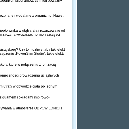
ię zbędnych kilogramów, że mieli poważny
 rozbijane i wydalane z organizmu. Nawet
epło wnika w głąb ciała i rozgrzewa je od
izm zaczyna wytwarzać hormon szczęści
stą skórę? Czy to możliwe, aby taki efekt
ądzeniu „PowerSlim Studio”, takie efekty
óry, które w połączeniu z jonizacją
konieczności prowadzenia uciążliwych
m utraty w obwodzie ciała po jednym
gi z guamem i okładami imbirowo-
przebywania w atmosferze ODPOWIEDNICH