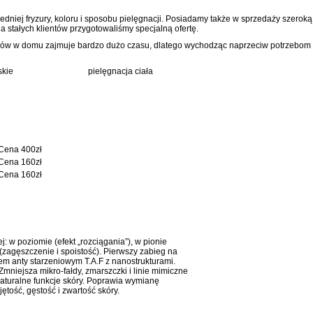
dniej fryzury, koloru i sposobu pielęgnacji. Posiadamy także w sprzedaży szero
stałych klientów przygotowaliśmy specjalną ofertę.
osów w domu zajmuje bardzo dużo czasu, dlatego wychodząc naprzeciw potrzebom 
skie
pielęgnacja ciała
Cena 400zł
Cena 160zł
Cena 160zł
: w poziomie (efekt „rozciągania”), w pionie
b (zagęszczenie i spoistość). Pierwszy zabieg na
m anty starzeniowym T.A.F z nanostrukturami.
 Zmniejsza mikro-fałdy, zmarszczki i linie mimiczne
naturalne funkcje skóry. Poprawia wymianę
ętość, gęstość i zwartość skóry.