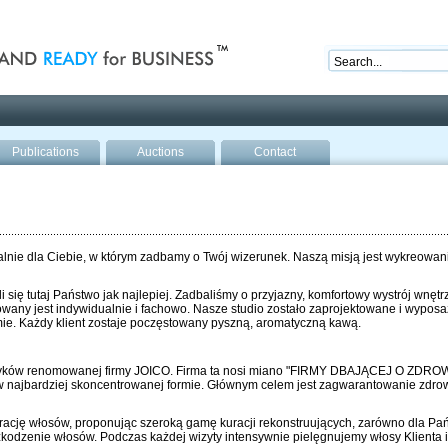
nd ready for business
Publications
Auctions
Contact
alnie dla Ciebie, w którym zadbamy o Twój wizerunek. Naszą misją jest wykreowa
li się tutaj Państwo jak najlepiej. Zadbaliśmy o przyjazny, komfortowy wystrój wnętrz
ktowany jest indywidualnie i fachowo. Nasze studio zostało zaprojektowane i wypo
ie. Każdy klient zostaje poczęstowany pyszną, aromatyczną kawą.
etyków renomowanej firmy JOICO. Firma ta nosi miano "FIRMY DBAJĄCEJ O ZDRO
i w najbardziej skoncentrowanej formie. Głównym celem jest zagwarantowanie zdrow
cję włosów, proponując szeroką gamę kuracji rekonstruujących, zarówno dla Pań
kodzenie włosów. Podczas każdej wizyty intensywnie pielęgnujemy włosy Klienta