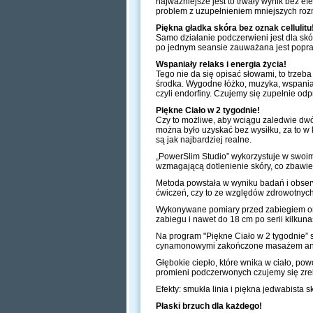
najważniejsze jest to trwały wynik bez ef
problem z uzupełnieniem mniejszych roz
Piękna gładka skóra bez oznak cellulitu
Samo działanie podczerwieni jest dla skó
po jednym seansie zauważana jest popraw
Wspaniały relaks i energia życia!
Tego nie da się opisać słowami, to trzeb
środka. Wygodne łóżko, muzyka, wspaniał
czyli endorfiny. Czujemy się zupełnie od
Piękne Ciało w 2 tygodnie!
Czy to możliwe, aby wciągu zaledwie dwóc
można było uzyskać bez wysiłku, za to w
są jak najbardziej realne.
„PowerSlim Studio” wykorzystuje w swoim
wzmagającą dotlenienie skóry, co zbawie
Metoda powstała w wyniku badań i obserw
ćwiczeń, czy to ze względów zdrowotnych 
Wykonywane pomiary przed zabiegiem oraz
zabiegu i nawet do 18 cm po serii kilkuna
Na program "Piękne Ciało w 2 tygodnie” s
cynamonowymi zakończone masażem anty
Głębokie ciepło, które wnika w ciało, 
promieni podczerwonych czujemy się zrel
Efekty: smukła linia i piękna jedwabista 
Płaski brzuch dla każdego!