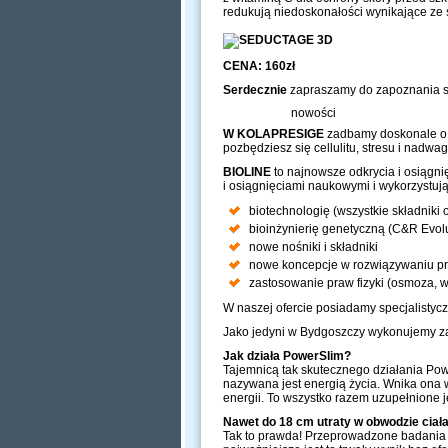
redukują niedoskonałości wynikające ze s
CENA: 160zł
Serdecznie
zapraszamy do zapoznania się
nowości
W KOLAPRESIGE
zadbamy doskonale o Pa
pozbędziesz się cellulitu, stresu i nadw
BIOLINE
to najnowsze odkrycia i osiągn
i osiągnięciami naukowymi i wykorzystują
biotechnologię (wszystkie składniki
bioinżynierię genetyczną (C&R Evolu
nowe nośniki i składniki
nowe koncepcje w rozwiązywaniu pro
zastosowanie praw fizyki (osmoza, w
W naszej ofercie posiadamy specjalistyc
Jako jedyni w Bydgoszczy wykonujemy 
Jak działa PowerSlim?
Tajemnicą tak skutecznego działania Powe
nazywana jest energią życia. Wnika ona 
energii. To wszystko razem uzupełnione j
Nawet do 18 cm utraty w obwodzie ciała
Tak to prawda! Przeprowadzone badania p