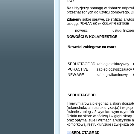
TAO.
Nasi
fryzjerzy pomogą w doborze odpowie
przeznaczonych do użytku domowego. Dla 
Zdajemy
sobie sprawę, że stylizacja wł
usługę: PORANEK w KOLAPRESTIGE
nowości
usługi fryzjer
NOWOŚCI W KOLAPRESTIGE
Nowości zabiegowe na twarz
SEDUCTAGE 3D
zabieg ekskluzywny
PURACTIVE
zabieg oczyszczający
NEW AGE
zabieg witaminowy
SEDUCTAGE 3D
Trójwymiarowa pielęgnacja skóry dojrzałej
(rekonstrukcja i restrukturyzacja) i w głą
świecie zabieg z 3-wymiarowym czynnikie
Działa na skórę właściwą i w głębi skóry.
oraz optymalizuje i wzmacnia wszystkie 
komórkową, restrukturyzuje i zwiększa obj