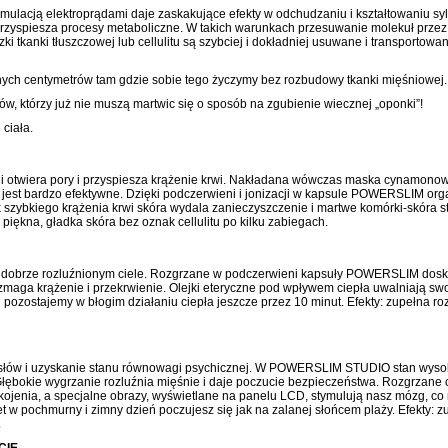
tymulacją elektroprądami daje zaskakujące efekty w odchudzaniu i kształtowaniu s
przyspiesza procesy metaboliczne. W takich warunkach przesuwanie molekuł przez 
zki tkanki tłuszczowej lub cellulitu są szybciej i dokładniej usuwane i transportow
ch centymetrów tam gdzie sobie tego życzymy bez rozbudowy tkanki mięśniowej.
, którzy już nie muszą martwic się o sposób na zgubienie wiecznej „oponki”!
ciała.
i otwiera pory i przyspiesza krążenie krwi. Nakładana wówczas maska cynamono
 jest bardzo efektywne. Dzięki podczerwieni i jonizacji w kapsule POWERSLIM organ
k szybkiego krążenia krwi skóra wydala zanieczyszczenie i martwe komórki-skóra sta
piękna, gładka skóra bez oznak cellulitu po kilku zabiegach.
dobrze rozluźnionym ciele. Rozgrzane w podczerwieni kapsuły POWERSLIM dosko
, wzmaga krążenie i przekrwienie. Olejki eteryczne pod wpływem ciepła uwalniają 
pozostajemy w błogim działaniu ciepła jeszcze przez 10 minut. Efekty: zupełna ro
słów i uzyskanie stanu równowagi psychicznej. W POWERSLIM STUDIO stan wysok
Głębokie wygrzanie rozluźnia mięśnie i daje poczucie bezpieczeństwa. Rozgrzane o
ojenia, a specjalne obrazy, wyświetlane na panelu LCD, stymulują nasz mózg, co
t w pochmurny i zimny dzień poczujesz się jak na zalanej słońcem plaży. Efekty: 
.