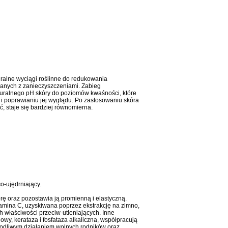
alne wyciągi roślinne do redukowania
zanych z zanieczyszczeniami. Zabieg
uralnego pH skóry do poziomów kwaśności, które
 i poprawianiu jej wyglądu. Po zastosowaniu skóra
ść, staje się bardziej równomierna.
o-ujędrniający.
rę oraz pozostawia ją promienną i elastyczną.
tamina C, uzyskiwana poprzez ekstrakcję na zimno,
 właściwości przeciw-utleniających. Inne
nowy, kerataza i fosfataza alkaliczna, współpracują
kodliwym działaniem wolnych rodników oraz