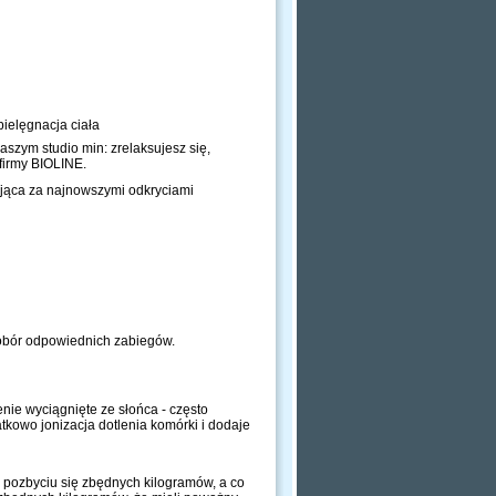
pielęgnacja ciała
szym studio min: zrelaksujesz się,
firmy BIOLINE.
ająca za najnowszymi odkryciami
dobór odpowiednich zabiegów.
nie wyciągnięte ze słońca - często
kowo jonizacja dotlenia komórki i dodaje
 pozbyciu się zbędnych kilogramów, a co