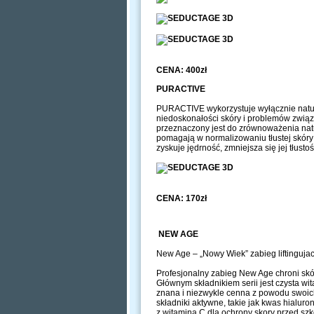
CENA: 400zł
PURACTIVE
PURACTIVE wykorzystuje wyłącznie natur
niedoskonałości skóry i problemów zwią
przeznaczony jest do zrównoważenia nat
pomagają w normalizowaniu tłustej skóry
zyskuje jędrność, zmniejsza się jej tłusto
CENA: 170zł
NEW AGE
New Age – „Nowy Wiek” zabieg liftingujac
Profesjonalny zabieg New Age chroni skó
Głównym składnikiem serii jest czysta wi
znana i niezwykle cenna z powodu swoich
składniki aktywne, takie jak kwas hialuro
z witaminą C dla ochrony skory przed sz