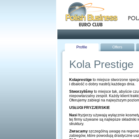
Pola
Profile
Offers
Kola Prestige
Kolaprestige
to miejsce stworzone specj
i dbałość o dobry nastrój każdego dnia.
Stworzyliśmy
to miejsce tak, abyście czu
niepowtarzalny zespół. Każdy klient tra
Oferujemy zabiegi na najwyższym poziom
USŁUGI FRYZJERSKIE
Nasi
fryzjerzy używają wyłącznie kosm
tej firmy używane są najlepsze składnik
struktury.
Zwracamy
szczególną uwagę na regenera
zabiegów, które powodują drastyczne usz