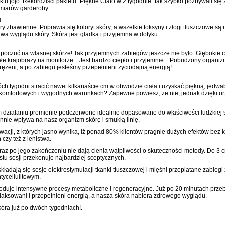
ektu jojo. Rekordziści pakietu "Piękne Ciało w 2 tygodnie" tak szybko pozbywali s
miarów garderoby.
!
ry zbawienne. Poprawia się koloryt skóry, a wszelkie toksyny i złogi tłuszczowe są
a wyglądu skóry. Skóra jest gładka i przyjemna w dotyku.
a poczuć na własnej skórze! Tak przyjemnych zabiegów jeszcze nie było. Głębokie ci
e krajobrazy na monitorze... Jest bardzo ciepło i przyjemnie... Pobudzony organ
prężeni, a po zabiegu jesteśmy przepełnieni życiodajną energią!
h tygodni stracić nawet kilkanaście cm w obwodzie ciała i uzyskać piękną, jedwabi
 komfortowych i wygodnych warunkach? Zapewne powiesz, że nie, jednak dzięki urz
 działaniu promienie podczerwone idealnie dopasowane do właściwości ludzkiej sk
nnie wpływa na nasz organizm skórę i smukłą linię.
acji, z których jasno wynika, iż ponad 80% klientów pragnie dużych efektów bez 
czy też z lenistwa.
 po jego zakończeniu nie dają cienia wątpliwości o skuteczności metody. Do 3 c
stu sesji przekonuje najbardziej sceptycznych.
kładają się sesje elektrostymulacji tkanki tłuszczowej i mięśni przeplatane zabie
cellulitowym.
powoduje intensywne procesy metaboliczne i regeneracyjne. Już po 20 minutach 
aksowani i przepełnieni energią, a nasza skóra nabiera zdrowego wyglądu.
skóra już po dwóch tygodniach!.