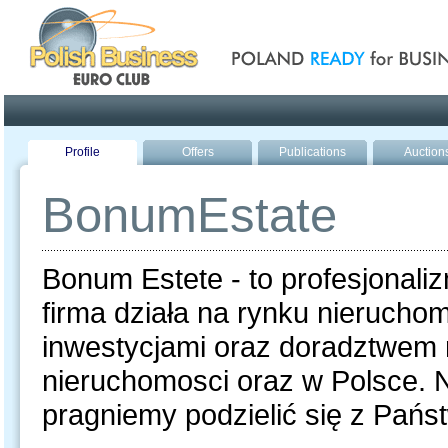
Poland ready for busines
Profile
Offers
Publications
Auction
BonumEstate
Bonum Estete - to profesjonali
firma działa na rynku nieruchom
inwestycjami oraz doradztwem
nieruchomosci oraz w Polsce. N
pragniemy podzielić się z Pań