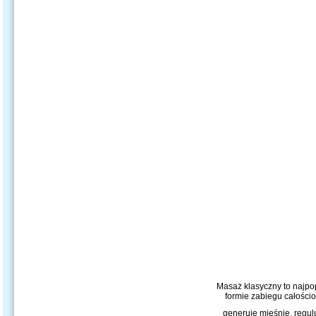
Masaż klasyczny to najpo
formie zabiegu całości
generuje mięśnie, regul