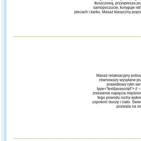
tłuszczową, przyspiesza pr
samopoczucie, koryguje ist
plecach i karku. Masaż klasyczny popraw
__________________________________________________________
Masaż relaksacyjny pobudz
równoważy wysyłane prze
prawidłowy rytm ser
type="text/javascript"> /
zniesienie napięcia mięśni
tego powodu ruchy wykon
uspokoić duszę i ciało. Świ
pozwala na os
__________________________________________________________