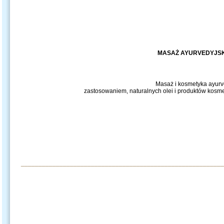
MASAŻ AYURVEDYJSKI
Masaż i kosmetyka ayurve
zastosowaniem, naturalnych olei i produktów kosme
__________________________________________________________