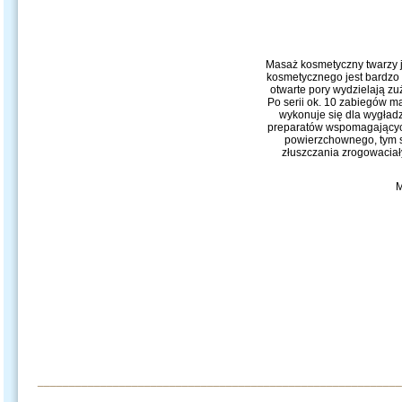
Masaż kosmetyczny twarzy j
kosmetycznego jest bardzo k
otwarte pory wydzielają zu
Po serii ok. 10 zabiegów m
wykonuje się dla wygładz
preparatów wspomagających
powierzchownego, tym s
złuszczania zrogowaciał
M
__________________________________________________________