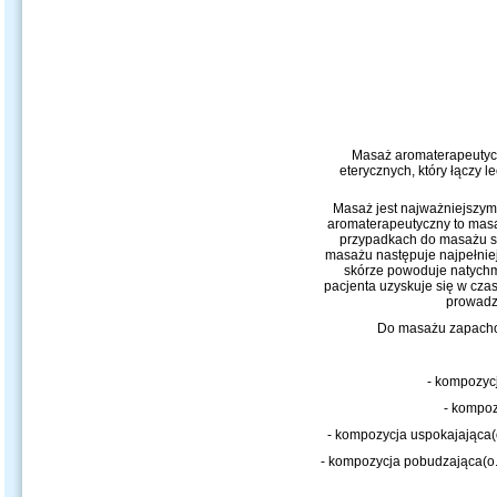
Masaż aromaterapeutyc
eterycznych, który łączy 
Masaż
jest najważniejszy
aromaterapeutyczny to masa
przypadkach do masażu st
masażu następuje najpełniej
skórze powoduje natychm
pacjenta uzyskuje się w cza
prowadzi
Do masażu zapacho
- kompozycj
- kompoz
- kompozycja uspokajająca(
- kompozycja pobudzająca(o.