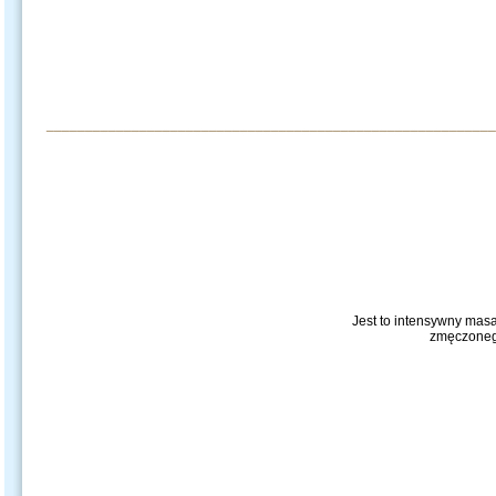
__________________________________________________________
Jest to intensywny mas
zmęczonego