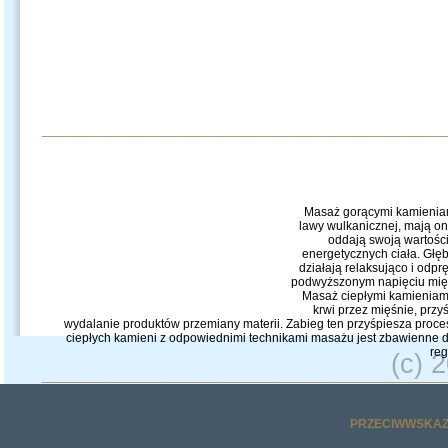
__________________________________________________________
Masaż gorącymi kamieniam
lawy wulkanicznej, mają on
oddają swoją wartośc
energetycznych ciała. Głęb
działają relaksująco i odp
podwyższonym napięciu mięś
Masaż ciepłymi kamieniami
krwi przez mięśnie, prz
wydalanie produktów przemiany materii. Zabieg ten przyśpiesza pro
ciepłych kamieni z odpowiednimi technikami masażu jest zbawienne d
reg
(c) 
__________________________________________________________
PRZECIWWSKAZ