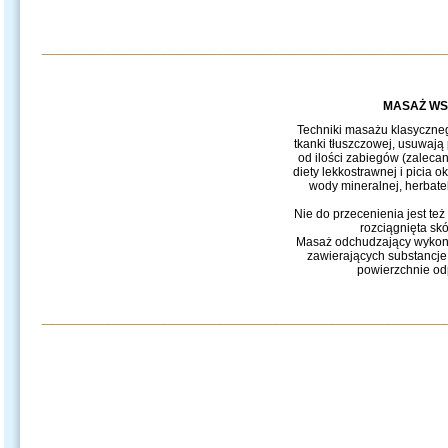
__________________________________________________________
MASAŻ WS
Techniki masażu klasyczneg
tkanki tłuszczowej, usuwają 
od ilości zabiegów (zalecan
diety lekkostrawnej i picia
wody mineralnej, herbat
Nie do przecenienia jest też
rozciągnięta s
Masaż odchudzający wykonuj
zawierających substancj
powierzchnie odp
__________________________________________________________