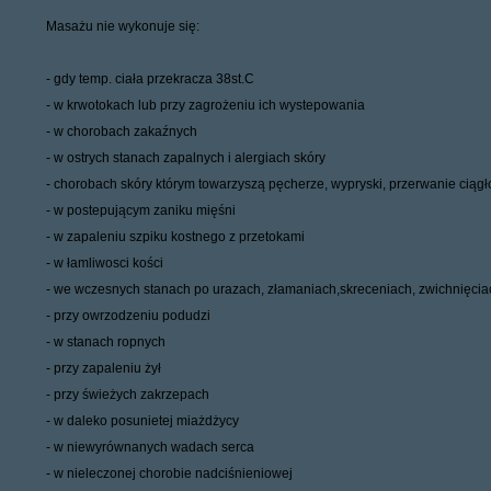
Masażu nie wykonuje się:
- gdy temp. ciała przekracza 38st.C
- w krwotokach lub przy zagrożeniu ich wystepowania
- w chorobach zakaźnych
- w ostrych stanach zapalnych i alergiach skóry
- chorobach skóry którym towarzyszą pęcherze, wypryski, przerwanie ciągłoś
- w postepującym zaniku mięśni
- w zapaleniu szpiku kostnego z przetokami
- w łamliwosci kości
- we wczesnych stanach po urazach, złamaniach,skreceniach, zwichnięcia
- przy owrzodzeniu podudzi
- w stanach ropnych
- przy zapaleniu żył
- przy świeżych zakrzepach
- w daleko posunietej miażdżycy
- w niewyrównanych wadach serca
- w nieleczonej chorobie nadciśnieniowej