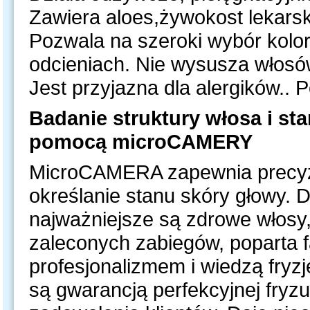
Zawiera aloes,żywokost lekarski
Pozwala na szeroki wybór kolo
odcieniach. Nie wysusza włosów
Jest przyjazna dla alergików.. 
Badanie struktury włosa i st
pomocą microCAMERY
MicroCAMERA zapewnia precyzy
określanie stanu skóry głowy. D
najważniejsze są zdrowe włosy
zaleconych zabiegów, poparta
profesjonalizmem i wiedzą fryz
są gwarancją perfekcyjnej fryz