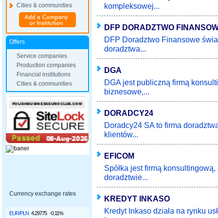
kompleksowej...
Cities & communities
DFP DORADZTWO FINANSO
DFP Doradztwo Finansowe świad
Offers
doradztwa...
Service companies
Production companies
DGA
Financial institutions
DGA jest publiczną firmą konsult
Cities & communities
biznesowe,...
DORADCY24
Doradcy24 SA to firma doradztwa
klientów...
EFICOM
Spółka jest firmą konsultingową
doradztwie...
Currency exchange rates
KREDYT INKASO
Kredyt Inkaso działa na rynku u
EUR/PLN
4.29775
-0.11%