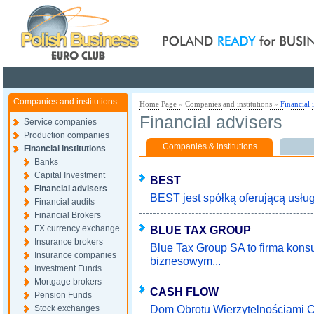
Poland ready for busines
Companies and institutions
Home Page
»
Companies and institutions
»
Financial i
Financial advisers
Service companies
Production companies
Companies & institutions
Financial institutions
Banks
Capital Investment
BEST
Financial advisers
BEST jest spółką oferującą usługi
Financial audits
Financial Brokers
FX currency exchange
BLUE TAX GROUP
Insurance brokers
Blue Tax Group SA to firma kon
Insurance companies
biznesowym...
Investment Funds
Mortgage brokers
CASH FLOW
Pension Funds
Dom Obrotu Wierzytelnościami C
Stock exchanges