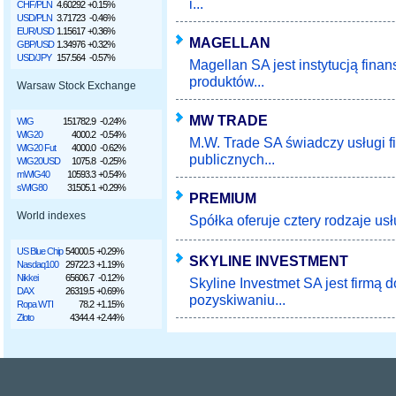
i...
CHF/PLN
4.60292
+0.15%
USD/PLN
3.71723
-0.46%
EUR/USD
1.15617
+0.36%
MAGELLAN
GBP/USD
1.34976
+0.32%
USD/JPY
157.564
-0.57%
Magellan SA jest instytucją fin
produktów...
Warsaw Stock Exchange
MW TRADE
WIG
151782.9
-0.24%
WIG20
4000.2
-0.54%
M.W. Trade SA świadczy usługi 
WIG20 Fut
4000.0
-0.62%
publicznych...
WIG20USD
1075.8
-0.25%
mWIG40
10593.3
+0.54%
sWIG80
31505.1
+0.29%
PREMIUM
World indexes
Spółka oferuje cztery rodzaje usł
US Blue Chip
54000.5
+0.29%
SKYLINE INVESTMENT
Nasdaq100
29722.3
+1.19%
Nikkei
65606.7
-0.12%
Skyline Investmet SA jest firmą 
DAX
26319.5
+0.69%
pozyskiwaniu...
Ropa WTI
78.2
+1.15%
Złoto
4344.4
+2.44%