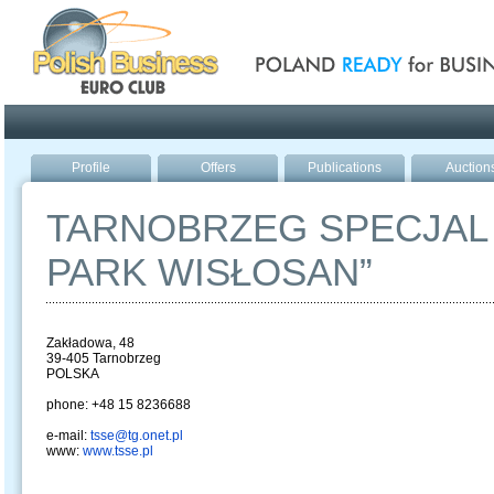
Poland ready for busines
Profile
Offers
Publications
Auction
TARNOBRZEG SPECJAL
PARK WISŁOSAN”
Zakładowa, 48
39-405 Tarnobrzeg
POLSKA
phone: +48 15 8236688
e-mail:
tsse@tg.onet.pl
www:
www.tsse.pl