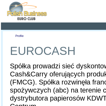
Poland ready for busines
Profile
Offers
Publications
Auction
EUROCASH
Spółka prowadzi sieć dyskonto
Cash&Carry oferujących produkt
(FMCG). Spółka rozwinęła fra
spożywczych (abc) na terenie ca
dystrybutora papierosów KDWT