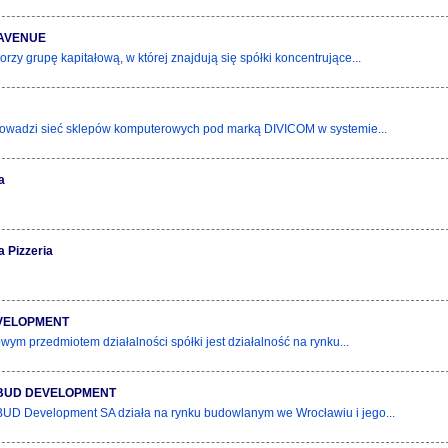
 AVENUE
orzy grupę kapitałową, w której znajdują się spółki koncentrujące...
rowadzi sieć sklepów komputerowych pod marką DIVICOM w systemie...
a
a Pizzeria
VELOPMENT
ym przedmiotem działalności spółki jest działalność na rynku...
BUD DEVELOPMENT
D Development SA działa na rynku budowlanym we Wrocławiu i jego...