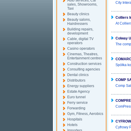
Auto services, Car
City Inte
sales, Showrooms,
Taxi
Beauty clinics
Colliers 
Beauty salons,
At Collier
Hairdressers
Building repairs,
development
Colway 
Cable, digital TV
operators
The compa
Casino operators
Cinemas, Theatres,
Entertainment centres
COMAR
Construction services
Spółka ko
Consulting agencies
Dental clinics
COMP S
Distributors
Comp Safe
Energy suppliers
Estate Agency
Euro tunnel
COMPRE
Ferry service
ComPress 
Forwarding
Gym, Fitness, Aerobics
Hospitals
CYFROW
Hotels
Cyfrowy P
Importers