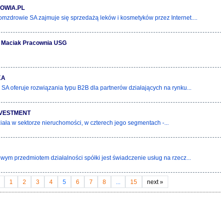
OWIA.PL
mzdrowie SA zajmuje się sprzedażą leków i kosmetyków przez Internet....
n Maciak Pracownia USG
KA
SA oferuje rozwiązania typu B2B dla partnerów działających na rynku...
NVESTMENT
iała w sektorze nieruchomości, w czterech jego segmentach -...
ym przedmiotem działalności spółki jest świadczenie usług na rzecz...
1
2
3
4
5
6
7
8
...
15
next
»