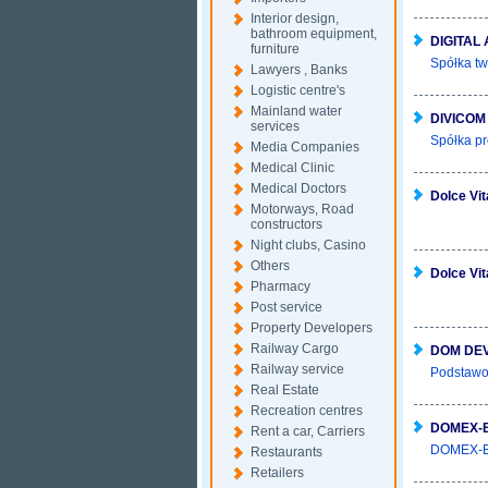
Interior design,
bathroom equipment,
DIGITAL
furniture
Spółka tw
Lawyers , Banks
Logistic centre's
Mainland water
DIVICOM
services
Spółka p
Media Companies
Medical Clinic
Medical Doctors
Dolce Vit
Motorways, Road
constructors
Night clubs, Casino
Others
Dolce Vit
Pharmacy
Post service
Property Developers
Railway Cargo
DOM DE
Railway service
Podstawow
Real Estate
Recreation centres
DOMEX-
Rent a car, Carriers
DOMEX-BU
Restaurants
Retailers