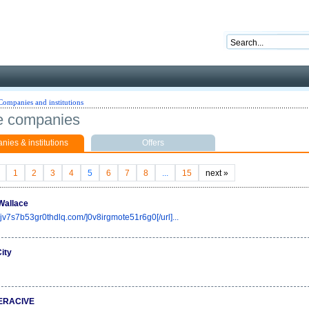
nd ready for business
Companies and institutions
e companies
ies & institutions
Offers
1
2
3
4
5
6
7
8
...
15
next
»
Wallace
//jv7s7b53gr0thdlq.com/]0v8irgmote51r6g0[/url]...
ity
TERACIVE