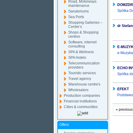
Road, Motorways
DOMZDR
maintenance
Spółka Do
Sanatoriums
Sea Ports
Shopping Galleries –
dr Stefa
Centre’s
Shops & Shopping
centres
Software, internet
consulting
E-MUZY
SPA & Wellness
e-Muzyka 
SPA Hotels
Telecommunication
providers
ECHO I
Touristic services
Spółka dz
Travel agency
Warehouse centre's
EFEKT
Wholesalers
Podstawow
Production companies
Financial institutions
Cities & communities
«
previous
Offers