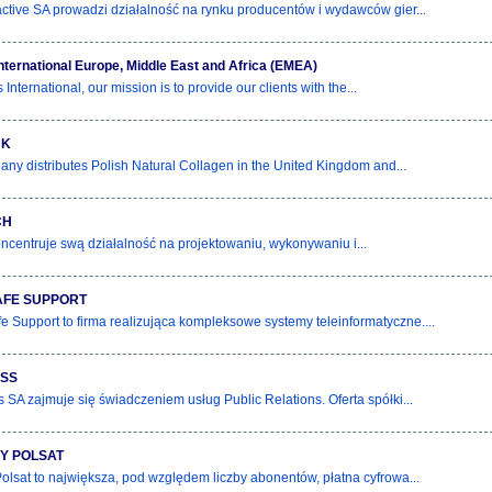
ractive SA prowadzi działalność na rynku producentów i wydawców gier...
International Europe, Middle East and Africa (EMEA)
s International, our mission is to provide our clients with the...
UK
ny distributes Polish Natural Collagen in the United Kingdom and...
CH
ncentruje swą działalność na projektowaniu, wykonywaniu i...
AFE SUPPORT
 Support to firma realizująca kompleksowe systemy teleinformatyczne....
SS
SA zajmuje się świadczeniem usług Public Relations. Oferta spółki...
Y POLSAT
olsat to największa, pod względem liczby abonentów, płatna cyfrowa...