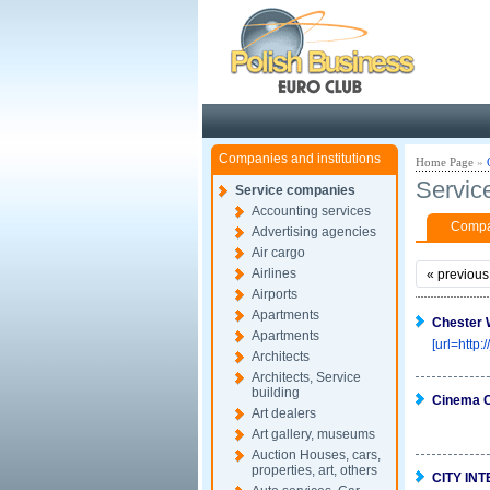
Pola
Companies and institutions
Home Page
»
Servic
Service companies
Accounting services
Compan
Advertising agencies
Air cargo
Airlines
«
previous
Airports
Apartments
Chester 
Apartments
[url=http:
Architects
Architects, Service
building
Cinema C
Art dealers
Art gallery, museums
Auction Houses, cars,
properties, art, others
CITY IN