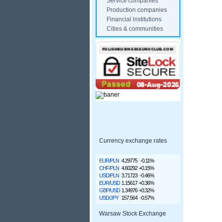
Service companies
Production companies
Financial institutions
Cities & communities
Currency exchange rates
EUR/PLN
4.29775
-0.11%
CHF/PLN
4.60292
+0.15%
USD/PLN
3.71723
-0.46%
EUR/USD
1.15617
+0.36%
GBP/USD
1.34976
+0.32%
USD/JPY
157.564
-0.57%
Warsaw Stock Exchange