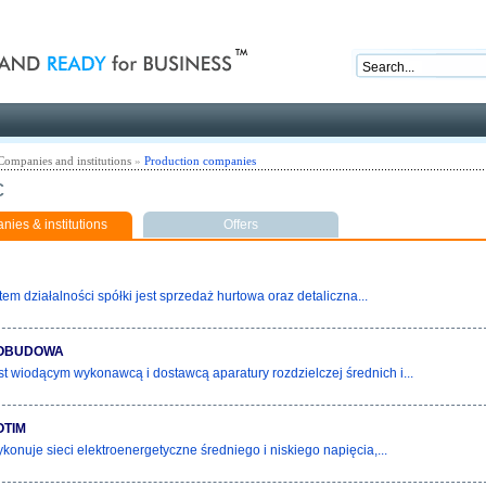
nd ready for business
Companies and institutions
»
Production companies
c
ies & institutions
Offers
em działalności spółki jest sprzedaż hurtowa oraz detaliczna...
OBUDOWA
st wiodącym wykonawcą i dostawcą aparatury rozdzielczej średnich i...
OTIM
konuje sieci elektroenergetyczne średniego i niskiego napięcia,...