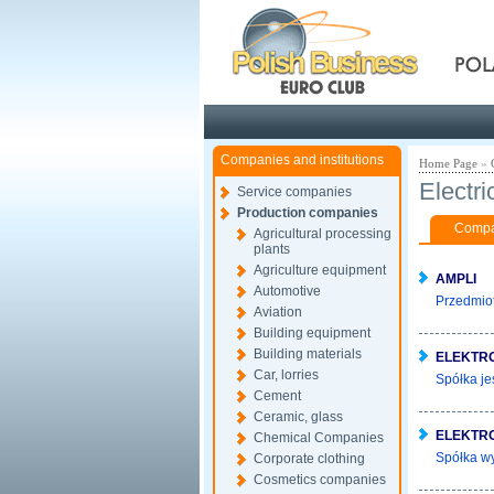
Pola
Companies and institutions
Home Page
»
Electri
Service companies
Production companies
Compan
Agricultural processing
plants
Agriculture equipment
AMPLI
Automotive
Przedmiot
Aviation
Building equipment
Building materials
ELEKTR
Car, lorries
Spółka je
Cement
Ceramic, glass
ELEKTR
Chemical Companies
Spółka wy
Corporate clothing
Cosmetics companies