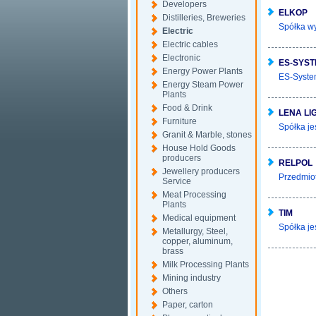
Developers
ELKOP
Distilleries, Breweries
Spółka wy
Electric
Electric cables
Electronic
ES-SYS
Energy Power Plants
ES-System
Energy Steam Power
Plants
Food & Drink
LENA LI
Furniture
Spółka je
Granit & Marble, stones
House Hold Goods
producers
RELPOL
Jewellery producers
Przedmiot
Service
Meat Processing
Plants
TIM
Medical equipment
Spółka je
Metallurgy, Steel,
copper, aluminum,
brass
Milk Processing Plants
Mining industry
Others
Paper, carton