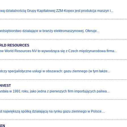
ą działalnością Grupy Kapitałowej ZZM-Kopex jest produkcja maszyn i...
zedsiębiorstwo działające w branży elektromaszynowej. Oferuje...
RLD RESOURCES
ew World Resources NV to wywodząca się z Czech międzynarodowa firma...
czy specjalistyczne usługi w obszarach: gazu ziemnego (w tym także...
NVEST
stała w 1991 roku, jako jedna z pierwszych firm importujących paliwa...
t największą spółką działającą na rynku gazu ziemnego w Polsce....
LEN