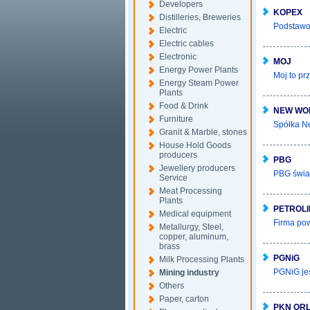
Developers
KOPEX
Distilleries, Breweries
Podstawow
Electric
Electric cables
Electronic
MOJ
Energy Power Plants
Moj to pr
Energy Steam Power
Plants
Food & Drink
NEW WO
Furniture
Spółka N
Granit & Marble, stones
House Hold Goods
producers
PBG
Jewellery producers
PBG świad
Service
Meat Processing
Plants
PETROLI
Medical equipment
Firma pow
Metallurgy, Steel,
copper, aluminum,
brass
PGNiG
Milk Processing Plants
PGNiG jes
Mining industry
Others
Paper, carton
PKN OR