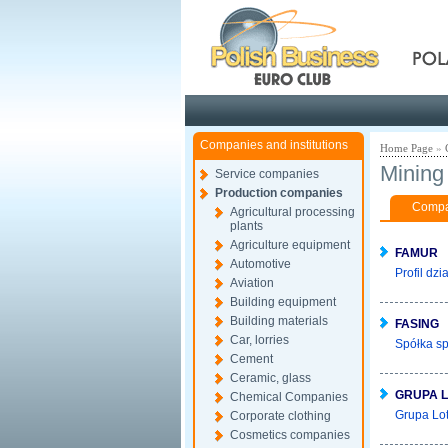
Pola
Companies and institutions
Home Page
»
Mining 
Service companies
Production companies
Compan
Agricultural processing
plants
Agriculture equipment
FAMUR
Automotive
Profil dz
Aviation
Building equipment
Building materials
FASING
Car, lorries
Spółka sp
Cement
Ceramic, glass
GRUPA 
Chemical Companies
Grupa Lot
Corporate clothing
Cosmetics companies