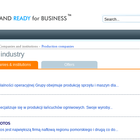
nd ready for business
Companies and institutions
»
Production companies
industry
ies & institutions
Offers
iałalności operacyjnej Grupy obejmuje produkcję sprzętu i maszyn dla...
ecjalizuje się w produkcji łańcuchów ogniwowych. Swoje wyroby...
LOTOS
os jest największą firmą naftową regionu pomorskiego i drugą co do...