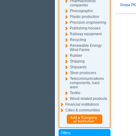
Pharmaceutical
Grupa PKN
companies
Phonographic
Plastic production
Precision engineering
Publishing houses
Railway equipment
Recycling
Renewable Energy
Wind Farms
Rubber
Shipping
Shipyards
Shoe producers
Telecommunications
components, hard
ware
Textile
Wood related products
Financial institutions
Cities & communities
Offers