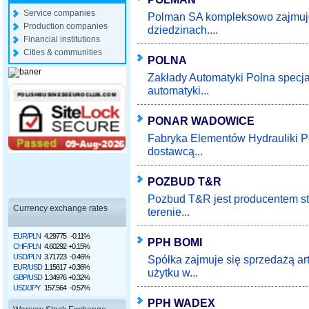
Service companies
Polman SA kompleksowo zajmuje 
Production companies
dziedzinach....
Financial institutions
Cities & communities
POLNA
Zakłady Automatyki Polna specja
automatyki...
PONAR WADOWICE
Fabryka Elementów Hydrauliki 
dostawcą...
POZBUD T&R
Pozbud T&R jest producentem st
Currency exchange rates
terenie...
EUR/PLN
4.29775
-0.11%
PPH BOMI
CHF/PLN
4.60292
+0.15%
USD/PLN
3.71723
-0.46%
Spółka zajmuje się sprzedażą 
EUR/USD
1.15617
+0.36%
użytku w...
GBP/USD
1.34976
+0.32%
USD/JPY
157.564
-0.57%
PPH WADEX