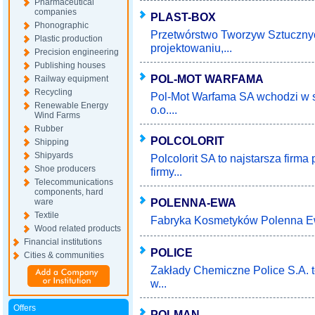
Pharmaceutical
companies
PLAST-BOX
Phonographic
Przetwórstwo Tworzyw Sztucznych
Plastic production
projektowaniu,...
Precision engineering
Publishing houses
POL-MOT WARFAMA
Railway equipment
Recycling
Pol-Mot Warfama SA wchodzi w sk
Renewable Energy
o.o....
Wind Farms
Rubber
POLCOLORIT
Shipping
Shipyards
Polcolorit SA to najstarsza firma
Shoe producers
firmy...
Telecommunications
components, hard
POLENNA-EWA
ware
Textile
Fabryka Kosmetyków Polenna Ew
Wood related products
Financial institutions
POLICE
Cities & communities
Zakłady Chemiczne Police S.A. t
w...
Offers
POLMAN