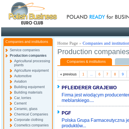
Poland ready for busines
Companies and institutions
Home Page
»
Companies and institutio
Production companie
Service companies
Production companies
Agricultural processing
Companies & institutions
plants
Agriculture equipment
«
previous
1
...
6
7
8
9
Automotive
Aviation
Building equipment
PFLEIDERER GRAJEWO
Building materials
Firma jest wiodącym producente
Car, lorries
meblarskiego....
Cement
Ceramic, glass
PGF
Chemical Companies
Polska Grupa Farmaceutyczna je
Corporate clothing
produktów...
Cosmetics companies