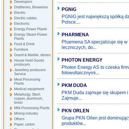
Developers
Distilleries, Breweries
PGNiG
Electric
PGNiG jest największą spółką d
Electric cables
Polsce....
Electronic
Energy Power Plants
PHARMENA
Energy Steam Power
Plants
Pharmena SA specjalizuje się w
Food & Drink
leczniczych, do...
Furniture
Granit & Marble, stones
PHOTON ENERGY
House Hold Goods
producers
Photon Energy AS to czeska firm
Jewellery producers
fotowoltaicznymi...
Service
Meat Processing
Plants
PKM DUDA
Medical equipment
PKM Duda zajmuje się skupem i
Metallurgy, Steel,
Zajmuje...
copper, aluminum,
brass
Milk Processing Plants
PKN ORLEN
Mining industry
Grupa PKN Orlen jest dominując
Others
produktów...
Paper, carton