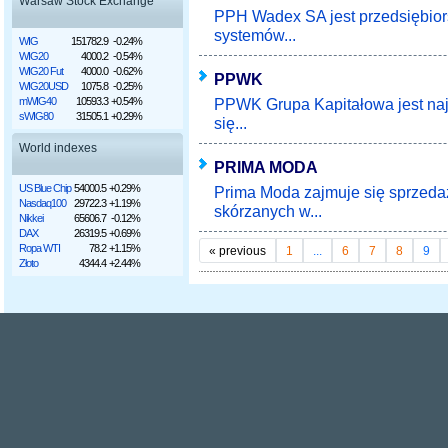
Warsaw Stock Exchange
PPH Wadex SA jest przedsiębior
systemów...
WIG
151782.9
-0.24%
WIG20
4000.2
-0.54%
WIG20 Fut
4000.0
-0.62%
PPWK
WIG20USD
1075.8
-0.25%
PPWK Grupa Kapitałowa jest najs
mWIG40
10593.3
+0.54%
sWIG80
31505.1
+0.29%
się...
World indexes
PRIMA MODA
US Blue Chip
54000.5
+0.29%
Prima Moda zajmuje się sprzeda
Nasdaq100
29722.3
+1.19%
skórzanych w...
Nikkei
65606.7
-0.12%
DAX
26319.5
+0.69%
Ropa WTI
78.2
+1.15%
«
previous
1
...
6
7
8
9
Złoto
4344.4
+2.44%