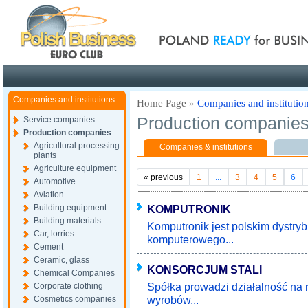
Poland ready for busines
Companies and institutions
Home Page
»
Companies and institutio
Production companie
Service companies
Production companies
Agricultural processing
Companies & institutions
plants
Agriculture equipment
«
previous
1
...
3
4
5
6
Automotive
Aviation
Building equipment
KOMPUTRONIK
Building materials
Komputronik jest polskim dystry
Car, lorries
komputerowego...
Cement
Ceramic, glass
KONSORCJUM STALI
Chemical Companies
Spółka prowadzi działalność na r
Corporate clothing
wyrobów...
Cosmetics companies