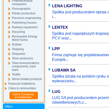
Pharmaceutical
companies
LENA LIGHTING
Phonographic
Spółka jest producentem opraw o
Plastic production
i...
Precision engineering
Publishing houses
LENTEX
Railway equipment
Recycling
Spółka jest największym krajo
Renewable Energy
PCV oraz...
Wind Farms
Rubber
LPP
Shipping
Shipyards
Firma zajmuje się projektowanie
Shoe producers
Europie...
Telecommunications
components, hard
LUBAWA SA
ware
Textile
Spółka działa na polskim rynku od
Wood related products
wytwarzaniu...
Financial institutions
Cities & communities
LUG
LUG SA jest producentem przem
oświetleniowych.z...
Offers