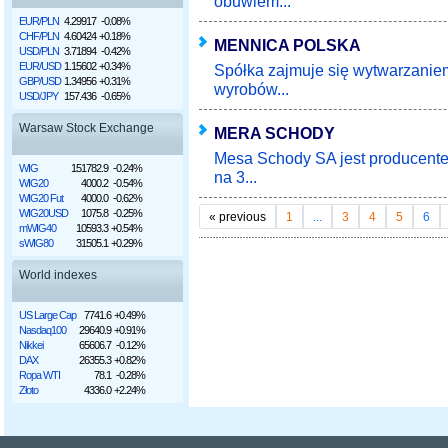
obuwiem...
EUR/PLN
4.29917
-0.08%
CHF/PLN
4.60424
+0.18%
MENNICA POLSKA
USD/PLN
3.71894
-0.42%
EUR/USD
1.15602
+0.34%
Spółka zajmuje się wytwarzanie
GBP/USD
1.34956
+0.31%
wyrobów...
USD/JPY
157.436
-0.65%
Warsaw Stock Exchange
MERA SCHODY
Mesa Schody SA jest producente
WIG
151782.9
-0.24%
na 3...
WIG20
4000.2
-0.54%
WIG20 Fut
4000.0
-0.62%
WIG20USD
1075.8
-0.25%
«
previous
1
...
3
4
5
6
mWIG40
10593.3
+0.54%
sWIG80
31505.1
+0.29%
World indexes
US Large Cap
7741.6
+0.49%
Nasdaq100
29640.9
+0.91%
Nikkei
65606.7
-0.12%
DAX
26355.3
+0.82%
Ropa WTI
78.1
-0.28%
Złoto
4336.0
+2.24%