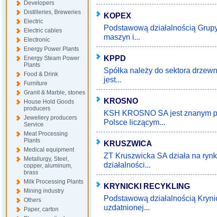
Developers
Distilleries, Breweries
KOPEX
Electric
Podstawową działalnością Grupy
Electric cables
maszyn i...
Electronic
Energy Power Plants
KPPD
Energy Steam Power
Plants
Spółka należy do sektora drzewn
Food & Drink
jest...
Furniture
Granit & Marble, stones
KROSNO
House Hold Goods
producers
KSH KROSNO SA jest znanym pr
Jewellery producers
Polsce liczącym...
Service
Meat Processing
Plants
KRUSZWICA
Medical equipment
ZT Kruszwicka SA działa na rynk
Metallurgy, Steel,
działalności...
copper, aluminum,
brass
Milk Processing Plants
KRYNICKI RECYKLING
Mining industry
Podstawową działalnością Krynic
Others
uzdatnionej...
Paper, carton