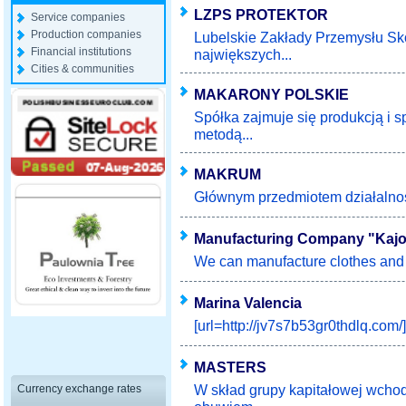
LZPS PROTEKTOR
Service companies
Production companies
Lubelskie Zakłady Przemysłu Skó
Financial institutions
największych...
Cities & communities
MAKARONY POLSKIE
Spółka zajmuje się produkcją i
metodą...
MAKRUM
Głównym przedmiotem działalnośc
Manufacturing Company "Kaj
We can manufacture clothes and des
Marina Valencia
[url=http://jv7s7b53gr0thdlq.com/]
MASTERS
W skład grupy kapitałowej wchod
Currency exchange rates